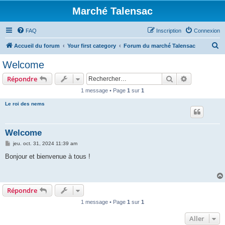
Marché Talensac
FAQ
Inscription
Connexion
R
Accueil du forum
Your first category
Forum du marché Talensac
e
Welcome
c
Rechercher
Recherche 
Répondre
h
1 message • Page
1
sur
1
e
Le roi des nems
r
c
h
Welcome
e
M
jeu. oct. 31, 2024 11:39 am
e
r
s
Bonjour et bienvenue à tous !
s
a
g
e
Répondre
1 message • Page
1
sur
1
Aller