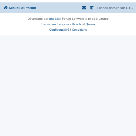
Accueil du forum
Fuseau horaire sur
UTC
Développé par
phpBB
® Forum Software © phpBB Limited
Traduction française officielle
©
Qiaeru
Confidentialité
|
Conditions