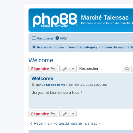
Marché Talensac
Bienvenue sur le forum du marché 
Raccourcis
FAQ
Accueil du forum
Your first category
Forum du marché T
Welcome
R
Répondre
Welcome
M
par
Le roi des nems
»
jeu. oct. 31, 2024 11:39 am
e
s
Bonjour et bienvenue à tous !
s
a
g
e
Répondre
Revenir à « Forum du marché Talensac »