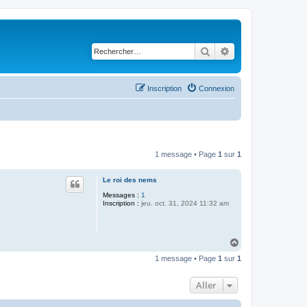
Rechercher
Recherche avancé
Inscription
Connexion
1 message • Page
1
sur
1
Le roi des nems
Messages :
1
Inscription :
jeu. oct. 31, 2024 11:32 am
H
a
1 message • Page
1
sur
1
u
t
Aller