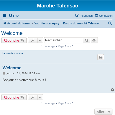
Marché Talensac
FAQ
Inscription
Connexion
R
Accueil du forum
Your first category
Forum du marché Talensac
e
Welcome
c
Rechercher
Recherche 
Répondre
h
1 message • Page
1
sur
1
e
Le roi des nems
r
c
h
Welcome
e
M
jeu. oct. 31, 2024 11:39 am
e
r
s
Bonjour et bienvenue à tous !
s
a
g
e
Répondre
1 message • Page
1
sur
1
Aller