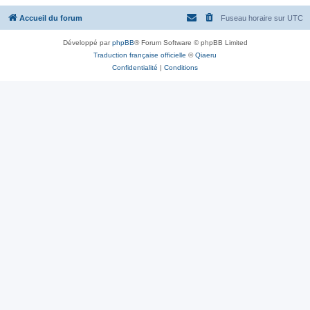
Accueil du forum
Fuseau horaire sur
UTC
Développé par
phpBB
® Forum Software © phpBB Limited
Traduction française officielle
©
Qiaeru
Confidentialité
|
Conditions