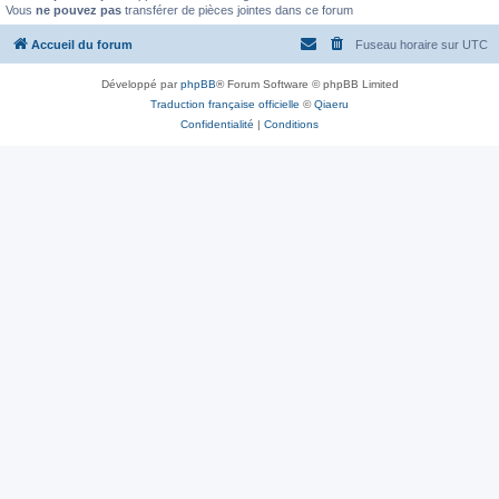
Vous
ne pouvez pas
transférer de pièces jointes dans ce forum
Accueil du forum
Fuseau horaire sur
UTC
Développé par
phpBB
® Forum Software © phpBB Limited
Traduction française officielle
©
Qiaeru
Confidentialité
|
Conditions