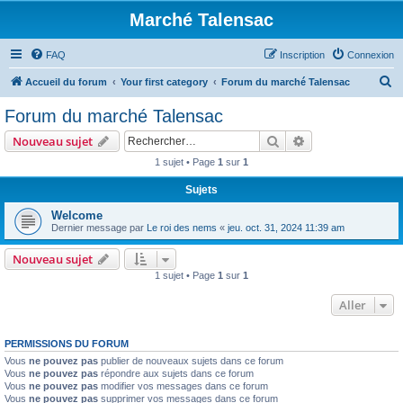
Marché Talensac
FAQ
Inscription
Connexion
R
Accueil du forum
Your first category
Forum du marché Talensac
e
Forum du marché Talensac
c
Rechercher
Recherche avanc
Nouveau sujet
h
1 sujet • Page
1
sur
1
e
Sujets
r
c
Welcome
Dernier message par
Le roi des nems
«
jeu. oct. 31, 2024 11:39 am
h
e
Nouveau sujet
1 sujet • Page
1
sur
1
r
Aller
PERMISSIONS DU FORUM
Vous
ne pouvez pas
publier de nouveaux sujets dans ce forum
Vous
ne pouvez pas
répondre aux sujets dans ce forum
Vous
ne pouvez pas
modifier vos messages dans ce forum
Vous
ne pouvez pas
supprimer vos messages dans ce forum