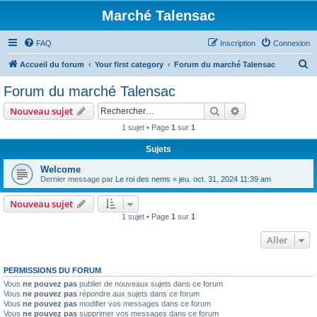
Marché Talensac
FAQ
Inscription
Connexion
R
Accueil du forum
Your first category
Forum du marché Talensac
e
Forum du marché Talensac
c
Rechercher
Recherche avanc
Nouveau sujet
h
1 sujet • Page
1
sur
1
e
Sujets
r
c
Welcome
Dernier message par
Le roi des nems
«
jeu. oct. 31, 2024 11:39 am
h
e
Nouveau sujet
1 sujet • Page
1
sur
1
r
Aller
PERMISSIONS DU FORUM
Vous
ne pouvez pas
publier de nouveaux sujets dans ce forum
Vous
ne pouvez pas
répondre aux sujets dans ce forum
Vous
ne pouvez pas
modifier vos messages dans ce forum
Vous
ne pouvez pas
supprimer vos messages dans ce forum