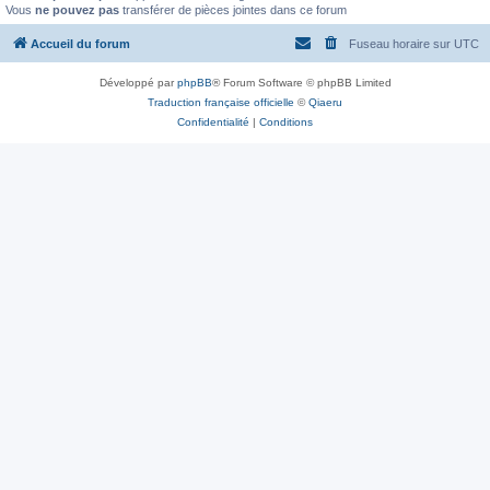
Vous
ne pouvez pas
transférer de pièces jointes dans ce forum
Accueil du forum
Fuseau horaire sur
UTC
Développé par
phpBB
® Forum Software © phpBB Limited
Traduction française officielle
©
Qiaeru
Confidentialité
|
Conditions