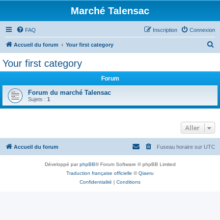
Marché Talensac
FAQ
Inscription
Connexion
R
Accueil du forum
Your first category
e
Your first category
c
Forum
h
e
Forum du marché Talensac
Sujets :
1
r
c
Aller
h
e
Accueil du forum
Fuseau horaire sur
UTC
r
Développé par
phpBB
® Forum Software © phpBB Limited
Traduction française officielle
©
Qiaeru
Confidentialité
|
Conditions