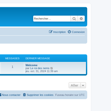
Rechercher
Recherche avancé
Inscription
Connexion
MESSAGES
DERNIER MESSAGE
Welcome
1
C
par
Le roi des nems
o
jeu. oct. 31, 2024 11:39 am
n
s
u
l
Aller
t
e
r
l
Nous contacter
Supprimer les cookies
Fuseau horaire sur
UTC
e
d
e
r
n