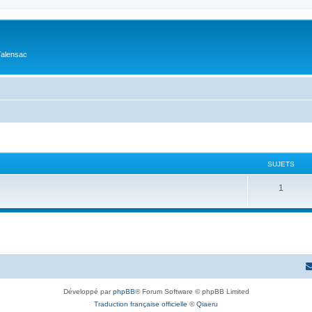
Talensac
SUJETS
1
Développé par
phpBB
® Forum Software © phpBB Limited
Traduction française officielle
©
Qiaeru