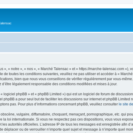
Talensac
s », « notre », « nos », « Marché Talensac » et « https://marche-talensac.com »), 
e de toutes les conditions suivantes, veuillez ne pas utiliser et accéder à « Marc
ations, bien que nous vous conseillons de vérifier régulièrement par vous-même. E
z d’être légalement responsable des conditions modifiées et mises à jour.
 logiciel phpBB » et « phpBB Limited ») qui est un logiciel de forum de discussio
iel phpBB a pour seul but de faciliter les discussions sur internet et phpBB Limit
ptons pas. Pour plus d’informations concernant phpBB, veuillez consulter
le site 
obscène, vulgaire, diffamatoire, choquant, menaçant, pornographique, etc. qui pourr
 la loi internationale. Si vous ne respectez pas ces dispositions, vous vous expos
 et les autorités officielles. L’adresse IP de tous les messages est enregistrée afin 
 de déplacer ou de verrouiller n’importe quel sujet et message à n’importe quel mome