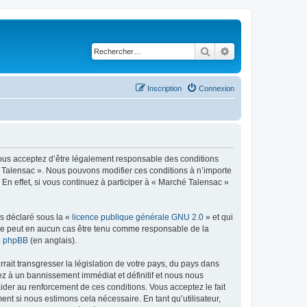
Rechercher
Recherche avancé
Inscription
Connexion
vous acceptez d’être légalement responsable des conditions
hé Talensac ». Nous pouvons modifier ces conditions à n’importe
n effet, si vous continuez à participer à « Marché Talensac »
ns déclaré sous la «
licence publique générale GNU 2.0
» et qui
ed ne peut en aucun cas être tenu comme responsable de la
de phpBB
(en anglais).
ait transgresser la législation de votre pays, du pays dans
ez à un bannissement immédiat et définitif et nous nous
d’aider au renforcement de ces conditions. Vous acceptez le fait
nt si nous estimons cela nécessaire. En tant qu’utilisateur,