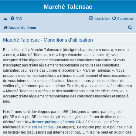
Marché Talensac
FAQ
Inscription
Connexion
R
Accueil du forum
e
Marché Talensac - Conditions d’utilisation
c
h
En accédant à « Marché Talensac » (désigné ci-après par « nous », « notre »,
« nos », « Marché Talensac » et « https://marche-talensac.com »), vous
e
acceptez d’être légalement responsable des conditions suivantes. Si vous
r
n’acceptez pas d’être légalement responsable de toutes les conditions
suivantes, veuillez ne pas utiliser et accéder à « Marché Talensac ». Nous
c
pouvons modifier ces conditions à n’importe quel moment et nous essaierons
h
de vous informer de ces modifications, bien que nous vous conseillons de
vérifier régulièrement par vous-même. En effet, si vous continuez à participer à
e
« Marché Talensac » après que des modifications aient été effectuées, vous
r
acceptez d’être légalement responsable des conditions modifiées et mises à
jour.
Nos forums sont développés par phpBB (désignés ci-après par « logiciel
phpBB » et « phpBB Limited ») qui est un logiciel de forum de discussions
déclaré sous la «
licence publique générale GNU 2.0
» et qui peut être
téléchargé sur
le site de phpBB
(en anglais). Le logiciel phpBB a pour seul but
de faciliter les discussions sur internet et phpBB Limited ne peut en aucun cas