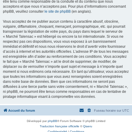
être tenu comme responsable de la conduite et du contenu que nous
acceptons et que nous n’acceptons pas. Pour plus d’informations concernant
phpBB, veuillez consulter
le site de phpBB
(en anglais).
Vous acceptez de ne publier aucun contenu à caractère abusif, obscène,
vulgaire, diffamatoire, choquant, menaçant, pornographique, etc. qui pourrait
transgresser la législation de votre pays, du pays dans lequel le serveur de
« Marché Talensac » est hébergé ou encore la loi internationale. Si vous ne
respectez pas ces dispositions, vous vous exposez à un bannissement
immédiat et définitif et nous nous réservons le droit d’avertir votre fournisseur
d’accès à internet et les autorités officielles. L’adresse IP de tous les messages
est enregistrée afin d’aider au renforcement de ces conditions. Vous acceptez
le fait que « Marché Talensac » ait le droit de supprimer, de modifier, de
déplacer ou de verrouiller n’importe quel sujet et message à n’importe quel
moment si nous estimons cela nécessaire. En tant qu’utilisateur, vous acceptez
que toutes les informations que vous avez renseignées soient enregistrées
dans notre base de données. Bien que ces informations ne seront pas
diffusées à une tierce partie sans votre consentement, ni « Marché Talensac »,
ni phpBB, ne pourront être tenus comme responsables en cas de tentative de
piratage informatique visant à compromettre vos données.
Accueil du forum
Fuseau horaire sur
UTC
Développé par
phpBB
® Forum Software © phpBB Limited
Traduction française officielle
©
Qiaeru
Confidentialité
|
Conditions