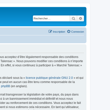
Rechercher
Recherche avancé
Inscription
Connexion
vous acceptez d’être légalement responsable des conditions
hé Talensac ». Nous pouvons modifier ces conditions à n’importe
n effet, si vous continuez à participer à « Marché Talensac »
ns déclaré sous la «
licence publique générale GNU 2.0
» et qui
ed ne peut en aucun cas être tenu comme responsable de la
de phpBB
(en anglais).
ait transgresser la législation de votre pays, du pays dans
ez à un bannissement immédiat et définitif et nous nous
d’aider au renforcement de ces conditions. Vous acceptez le fait
nt si nous estimons cela nécessaire. En tant qu’utilisateur,