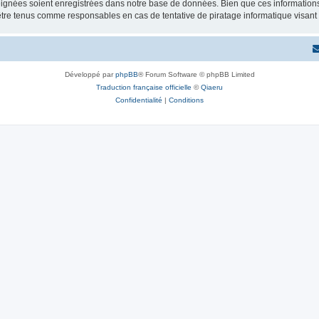
ignées soient enregistrées dans notre base de données. Bien que ces informations n
être tenus comme responsables en cas de tentative de piratage informatique visan
Développé par
phpBB
® Forum Software © phpBB Limited
Traduction française officielle
©
Qiaeru
Confidentialité
|
Conditions