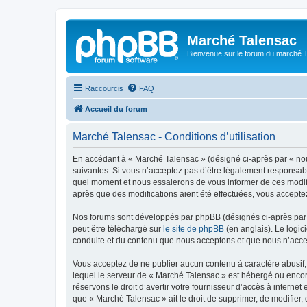
Marché Talensac
Bienvenue sur le forum du marché 
Raccourcis
FAQ
Accueil du forum
Marché Talensac - Conditions d’utilisation
En accédant à « Marché Talensac » (désigné ci-après par « nou
suivantes. Si vous n’acceptez pas d’être légalement responsabl
quel moment et nous essaierons de vous informer de ces modific
après que des modifications aient été effectuées, vous accepte
Nos forums sont développés par phpBB (désignés ci-après par «
peut être téléchargé sur
le site de phpBB
(en anglais). Le logic
conduite et du contenu que nous acceptons et que nous n’acce
Vous acceptez de ne publier aucun contenu à caractère abusif, 
lequel le serveur de « Marché Talensac » est hébergé ou encore
réservons le droit d’avertir votre fournisseur d’accès à internet
que « Marché Talensac » ait le droit de supprimer, de modifier,