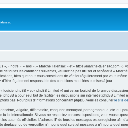
Talensac
s », « notre », « nos », « Marché Talensac » et « https://marche-talensac.com »), 
e de toutes les conditions suivantes, veuillez ne pas utiliser et accéder à « Marc
ations, bien que nous vous conseillons de vérifier régulièrement par vous-même. E
z d’être légalement responsable des conditions modifiées et mises à jour.
 logiciel phpBB » et « phpBB Limited ») qui est un logiciel de forum de discussio
iel phpBB a pour seul but de faciliter les discussions sur internet et phpBB Limit
ptons pas. Pour plus d’informations concernant phpBB, veuillez consulter
le site 
obscène, vulgaire, diffamatoire, choquant, menaçant, pornographique, etc. qui pourr
 la loi internationale. Si vous ne respectez pas ces dispositions, vous vous expos
 et les autorités officielles. L’adresse IP de tous les messages est enregistrée afin 
 de déplacer ou de verrouiller n’importe quel sujet et message à n’importe quel mome