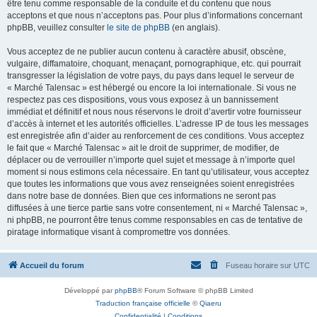
être tenu comme responsable de la conduite et du contenu que nous
acceptons et que nous n’acceptons pas. Pour plus d’informations concernant
phpBB, veuillez consulter
le site de phpBB
(en anglais).
Vous acceptez de ne publier aucun contenu à caractère abusif, obscène,
vulgaire, diffamatoire, choquant, menaçant, pornographique, etc. qui pourrait
transgresser la législation de votre pays, du pays dans lequel le serveur de
« Marché Talensac » est hébergé ou encore la loi internationale. Si vous ne
respectez pas ces dispositions, vous vous exposez à un bannissement
immédiat et définitif et nous nous réservons le droit d’avertir votre fournisseur
d’accès à internet et les autorités officielles. L’adresse IP de tous les messages
est enregistrée afin d’aider au renforcement de ces conditions. Vous acceptez
le fait que « Marché Talensac » ait le droit de supprimer, de modifier, de
déplacer ou de verrouiller n’importe quel sujet et message à n’importe quel
moment si nous estimons cela nécessaire. En tant qu’utilisateur, vous acceptez
que toutes les informations que vous avez renseignées soient enregistrées
dans notre base de données. Bien que ces informations ne seront pas
diffusées à une tierce partie sans votre consentement, ni « Marché Talensac »,
ni phpBB, ne pourront être tenus comme responsables en cas de tentative de
piratage informatique visant à compromettre vos données.
Accueil du forum
Fuseau horaire sur
UTC
Développé par
phpBB
® Forum Software © phpBB Limited
Traduction française officielle
©
Qiaeru
Confidentialité
|
Conditions