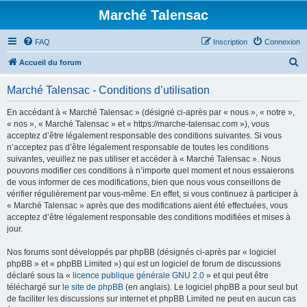
Marché Talensac
FAQ
Inscription
Connexion
R
Accueil du forum
e
Marché Talensac - Conditions d’utilisation
c
h
En accédant à « Marché Talensac » (désigné ci-après par « nous », « notre »,
« nos », « Marché Talensac » et « https://marche-talensac.com »), vous
e
acceptez d’être légalement responsable des conditions suivantes. Si vous
r
n’acceptez pas d’être légalement responsable de toutes les conditions
suivantes, veuillez ne pas utiliser et accéder à « Marché Talensac ». Nous
c
pouvons modifier ces conditions à n’importe quel moment et nous essaierons
h
de vous informer de ces modifications, bien que nous vous conseillons de
vérifier régulièrement par vous-même. En effet, si vous continuez à participer à
e
« Marché Talensac » après que des modifications aient été effectuées, vous
r
acceptez d’être légalement responsable des conditions modifiées et mises à
jour.
Nos forums sont développés par phpBB (désignés ci-après par « logiciel
phpBB » et « phpBB Limited ») qui est un logiciel de forum de discussions
déclaré sous la «
licence publique générale GNU 2.0
» et qui peut être
téléchargé sur
le site de phpBB
(en anglais). Le logiciel phpBB a pour seul but
de faciliter les discussions sur internet et phpBB Limited ne peut en aucun cas