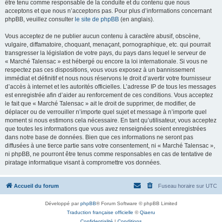
être tenu comme responsable de la conduite et du contenu que nous
acceptons et que nous n’acceptons pas. Pour plus d’informations concernant
phpBB, veuillez consulter
le site de phpBB
(en anglais).
Vous acceptez de ne publier aucun contenu à caractère abusif, obscène,
vulgaire, diffamatoire, choquant, menaçant, pornographique, etc. qui pourrait
transgresser la législation de votre pays, du pays dans lequel le serveur de
« Marché Talensac » est hébergé ou encore la loi internationale. Si vous ne
respectez pas ces dispositions, vous vous exposez à un bannissement
immédiat et définitif et nous nous réservons le droit d’avertir votre fournisseur
d’accès à internet et les autorités officielles. L’adresse IP de tous les messages
est enregistrée afin d’aider au renforcement de ces conditions. Vous acceptez
le fait que « Marché Talensac » ait le droit de supprimer, de modifier, de
déplacer ou de verrouiller n’importe quel sujet et message à n’importe quel
moment si nous estimons cela nécessaire. En tant qu’utilisateur, vous acceptez
que toutes les informations que vous avez renseignées soient enregistrées
dans notre base de données. Bien que ces informations ne seront pas
diffusées à une tierce partie sans votre consentement, ni « Marché Talensac »,
ni phpBB, ne pourront être tenus comme responsables en cas de tentative de
piratage informatique visant à compromettre vos données.
Accueil du forum
Fuseau horaire sur
UTC
Développé par
phpBB
® Forum Software © phpBB Limited
Traduction française officielle
©
Qiaeru
Confidentialité
|
Conditions