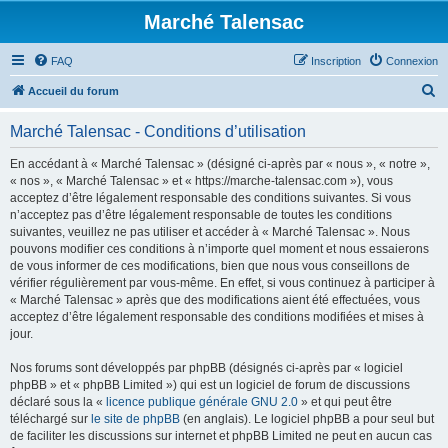
Marché Talensac
FAQ
Inscription
Connexion
R
Accueil du forum
e
Marché Talensac - Conditions d’utilisation
c
h
En accédant à « Marché Talensac » (désigné ci-après par « nous », « notre »,
« nos », « Marché Talensac » et « https://marche-talensac.com »), vous
e
acceptez d’être légalement responsable des conditions suivantes. Si vous
r
n’acceptez pas d’être légalement responsable de toutes les conditions
suivantes, veuillez ne pas utiliser et accéder à « Marché Talensac ». Nous
c
pouvons modifier ces conditions à n’importe quel moment et nous essaierons
h
de vous informer de ces modifications, bien que nous vous conseillons de
vérifier régulièrement par vous-même. En effet, si vous continuez à participer à
e
« Marché Talensac » après que des modifications aient été effectuées, vous
r
acceptez d’être légalement responsable des conditions modifiées et mises à
jour.
Nos forums sont développés par phpBB (désignés ci-après par « logiciel
phpBB » et « phpBB Limited ») qui est un logiciel de forum de discussions
déclaré sous la «
licence publique générale GNU 2.0
» et qui peut être
téléchargé sur
le site de phpBB
(en anglais). Le logiciel phpBB a pour seul but
de faciliter les discussions sur internet et phpBB Limited ne peut en aucun cas