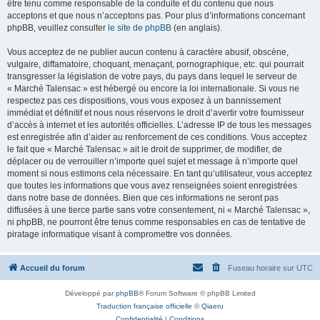
être tenu comme responsable de la conduite et du contenu que nous
acceptons et que nous n’acceptons pas. Pour plus d’informations concernant
phpBB, veuillez consulter
le site de phpBB
(en anglais).
Vous acceptez de ne publier aucun contenu à caractère abusif, obscène,
vulgaire, diffamatoire, choquant, menaçant, pornographique, etc. qui pourrait
transgresser la législation de votre pays, du pays dans lequel le serveur de
« Marché Talensac » est hébergé ou encore la loi internationale. Si vous ne
respectez pas ces dispositions, vous vous exposez à un bannissement
immédiat et définitif et nous nous réservons le droit d’avertir votre fournisseur
d’accès à internet et les autorités officielles. L’adresse IP de tous les messages
est enregistrée afin d’aider au renforcement de ces conditions. Vous acceptez
le fait que « Marché Talensac » ait le droit de supprimer, de modifier, de
déplacer ou de verrouiller n’importe quel sujet et message à n’importe quel
moment si nous estimons cela nécessaire. En tant qu’utilisateur, vous acceptez
que toutes les informations que vous avez renseignées soient enregistrées
dans notre base de données. Bien que ces informations ne seront pas
diffusées à une tierce partie sans votre consentement, ni « Marché Talensac »,
ni phpBB, ne pourront être tenus comme responsables en cas de tentative de
piratage informatique visant à compromettre vos données.
Accueil du forum
Fuseau horaire sur
UTC
Développé par
phpBB
® Forum Software © phpBB Limited
Traduction française officielle
©
Qiaeru
Confidentialité
|
Conditions