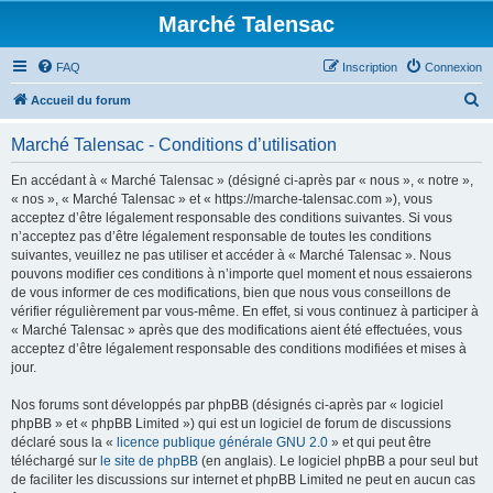
Marché Talensac
FAQ
Inscription
Connexion
R
Accueil du forum
e
Marché Talensac - Conditions d’utilisation
c
h
En accédant à « Marché Talensac » (désigné ci-après par « nous », « notre »,
« nos », « Marché Talensac » et « https://marche-talensac.com »), vous
e
acceptez d’être légalement responsable des conditions suivantes. Si vous
r
n’acceptez pas d’être légalement responsable de toutes les conditions
suivantes, veuillez ne pas utiliser et accéder à « Marché Talensac ». Nous
c
pouvons modifier ces conditions à n’importe quel moment et nous essaierons
h
de vous informer de ces modifications, bien que nous vous conseillons de
vérifier régulièrement par vous-même. En effet, si vous continuez à participer à
e
« Marché Talensac » après que des modifications aient été effectuées, vous
r
acceptez d’être légalement responsable des conditions modifiées et mises à
jour.
Nos forums sont développés par phpBB (désignés ci-après par « logiciel
phpBB » et « phpBB Limited ») qui est un logiciel de forum de discussions
déclaré sous la «
licence publique générale GNU 2.0
» et qui peut être
téléchargé sur
le site de phpBB
(en anglais). Le logiciel phpBB a pour seul but
de faciliter les discussions sur internet et phpBB Limited ne peut en aucun cas