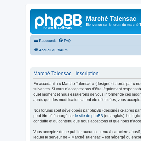
Marché Talensac
Bienvenue sur le forum du marché 
Raccourcis
FAQ
Accueil du forum
Marché Talensac - Inscription
En accédant à « Marché Talensac » (désigné ci-après par « nou
suivantes. Si vous n’acceptez pas d’être légalement responsabl
quel moment et nous essaierons de vous informer de ces modific
après que des modifications aient été effectuées, vous accepte
Nos forums sont développés par phpBB (désignés ci-après par «
peut être téléchargé sur
le site de phpBB
(en anglais). Le logic
conduite et du contenu que nous acceptons et que nous n’acce
Vous acceptez de ne publier aucun contenu à caractère abusif, 
lequel le serveur de « Marché Talensac » est hébergé ou encore