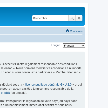
Rechercher
Recherche avancé
Connexion
Langue :
vous acceptez d’être légalement responsable des conditions
hé Talensac ». Nous pouvons modifier ces conditions à n’importe
n effet, si vous continuez à participer à « Marché Talensac »
ns déclaré sous la «
licence publique générale GNU 2.0
» et qui
ed ne peut en aucun cas être tenu comme responsable de la
de phpBB
(en anglais).
ait transgresser la législation de votre pays, du pays dans
ez à un bannissement immédiat et définitif et nous nous