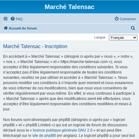
Marché Talensac
FAQ
Connexion
R
Accueil du forum
e
Langue :
c
Marché Talensac - Inscription
h
En accédant à « Marché Talensac » (désigné ci-après par « nous », « notre »,
e
« nos », « Marché Talensac » et « https://marche-talensac.com »), vous
r
acceptez d’être légalement responsable des conditions suivantes. Si vous
n’acceptez pas d’être légalement responsable de toutes les conditions
c
suivantes, veuillez ne pas utiliser et accéder à « Marché Talensac ». Nous
h
pouvons modifier ces conditions à n’importe quel moment et nous essaierons
e
de vous informer de ces modifications, bien que nous vous conseillons de
vérifier régulièrement par vous-même. En effet, si vous continuez à participer à
r
« Marché Talensac » après que des modifications aient été effectuées, vous
acceptez d’être légalement responsable des conditions modifiées et mises à
jour.
Nos forums sont développés par phpBB (désignés ci-après par « logiciel
phpBB » et « phpBB Limited ») qui est un logiciel de forum de discussions
déclaré sous la «
licence publique générale GNU 2.0
» et qui peut être
téléchargé sur
le site de phpBB
(en anglais). Le logiciel phpBB a pour seul but