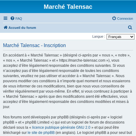
Marché Talensac
FAQ
Connexion
R
Accueil du forum
e
Langue :
c
Marché Talensac - Inscription
h
En accédant à « Marché Talensac » (désigné ci-après par « nous », « notre »,
e
« nos », « Marché Talensac » et « https://marche-talensac.com »), vous
r
acceptez d’être légalement responsable des conditions suivantes. Si vous
n’acceptez pas d’être légalement responsable de toutes les conditions
c
suivantes, veuillez ne pas utiliser et accéder à « Marché Talensac ». Nous
h
pouvons modifier ces conditions à n’importe quel moment et nous essaierons
e
de vous informer de ces modifications, bien que nous vous conseillons de
vérifier régulièrement par vous-même. En effet, si vous continuez à participer à
r
« Marché Talensac » après que des modifications aient été effectuées, vous
acceptez d’être légalement responsable des conditions modifiées et mises à
jour.
Nos forums sont développés par phpBB (désignés ci-après par « logiciel
phpBB » et « phpBB Limited ») qui est un logiciel de forum de discussions
déclaré sous la «
licence publique générale GNU 2.0
» et qui peut être
téléchargé sur
le site de phpBB
(en anglais). Le logiciel phpBB a pour seul but