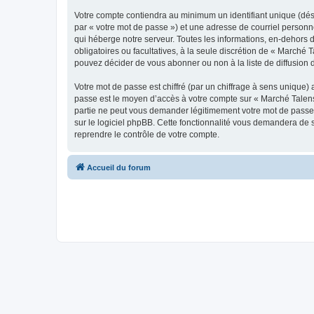
Votre compte contiendra au minimum un identifiant unique (dés
par « votre mot de passe ») et une adresse de courriel personn
qui héberge notre serveur. Toutes les informations, en-dehors d
obligatoires ou facultatives, à la seule discrétion de « March
pouvez décider de vous abonner ou non à la liste de diffusion 
Votre mot de passe est chiffré (par un chiffrage à sens unique) 
passe est le moyen d’accès à votre compte sur « Marché Talens
partie ne peut vous demander légitimement votre mot de passe. 
sur le logiciel phpBB. Cette fonctionnalité vous demandera de s
reprendre le contrôle de votre compte.
Accueil du forum