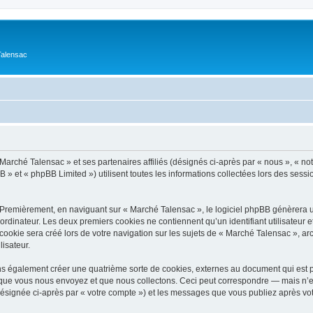
Talensac
Marché Talensac » et ses partenaires affiliés (désignés ci-après par « nous », « not
» et « phpBB Limited ») utilisent toutes les informations collectées lors des sessio
 Premièrement, en naviguant sur « Marché Talensac », le logiciel phpBB génèrera un
ordinateur. Les deux premiers cookies ne contiennent qu’un identifiant utilisateur 
okie sera créé lors de votre navigation sur les sujets de « Marché Talensac », arch
lisateur.
s également créer une quatrième sorte de cookies, externes au document qui est p
que vous nous envoyez et que nous collectons. Ceci peut correspondre — mais n’es
désignée ci-après par « votre compte ») et les messages que vous publiez après votr