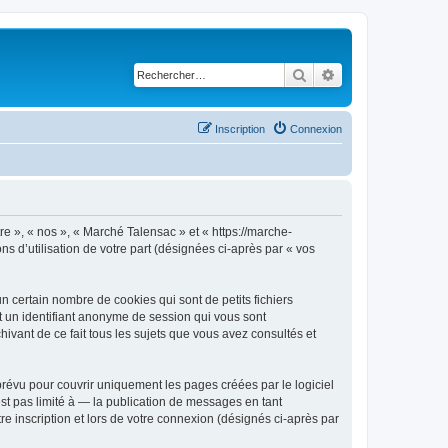
Rechercher
Recherche avancé
Inscription
Connexion
re », « nos », « Marché Talensac » et « https://marche-
ns d’utilisation de votre part (désignées ci-après par « vos
 certain nombre de cookies qui sont de petits fichiers
et un identifiant anonyme de session qui vous sont
ivant de ce fait tous les sujets que vous avez consultés et
révu pour couvrir uniquement les pages créées par le logiciel
t pas limité à — la publication de messages en tant
e inscription et lors de votre connexion (désignés ci-après par