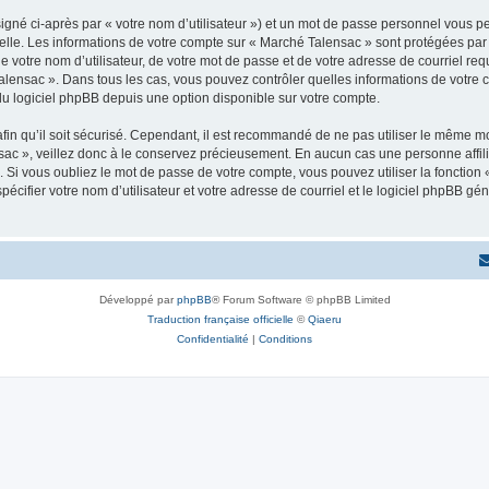
igné ci-après par « votre nom d’utilisateur ») et un mot de passe personnel vous p
elle. Les informations de votre compte sur « Marché Talensac » sont protégées par
e votre nom d’utilisateur, de votre mot de passe et de votre adresse de courriel req
é Talensac ». Dans tous les cas, vous pouvez contrôler quelles informations de votr
du logiciel phpBB depuis une option disponible sur votre compte.
afin qu’il soit sécurisé. Cependant, il est recommandé de ne pas utiliser le même mot
ac », veillez donc à le conservez précieusement. En aucun cas une personne affili
Si vous oubliez le mot de passe de votre compte, vous pouvez utiliser la fonction
pécifier votre nom d’utilisateur et votre adresse de courriel et le logiciel phpBB 
Développé par
phpBB
® Forum Software © phpBB Limited
Traduction française officielle
©
Qiaeru
Confidentialité
|
Conditions