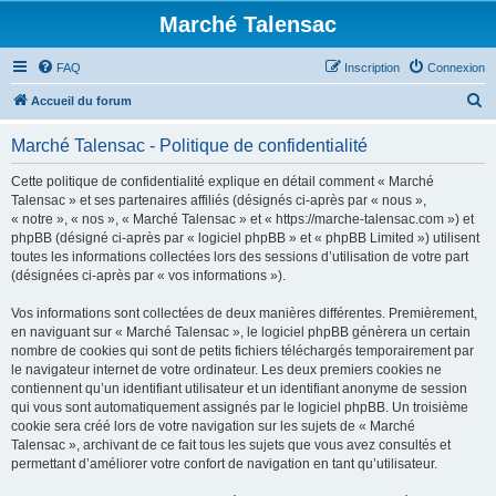
Marché Talensac
FAQ
Inscription
Connexion
R
Accueil du forum
e
Marché Talensac - Politique de confidentialité
c
h
Cette politique de confidentialité explique en détail comment « Marché
Talensac » et ses partenaires affiliés (désignés ci-après par « nous »,
e
« notre », « nos », « Marché Talensac » et « https://marche-talensac.com ») et
r
phpBB (désigné ci-après par « logiciel phpBB » et « phpBB Limited ») utilisent
toutes les informations collectées lors des sessions d’utilisation de votre part
c
(désignées ci-après par « vos informations »).
h
Vos informations sont collectées de deux manières différentes. Premièrement,
e
en naviguant sur « Marché Talensac », le logiciel phpBB génèrera un certain
r
nombre de cookies qui sont de petits fichiers téléchargés temporairement par
le navigateur internet de votre ordinateur. Les deux premiers cookies ne
contiennent qu’un identifiant utilisateur et un identifiant anonyme de session
qui vous sont automatiquement assignés par le logiciel phpBB. Un troisième
cookie sera créé lors de votre navigation sur les sujets de « Marché
Talensac », archivant de ce fait tous les sujets que vous avez consultés et
permettant d’améliorer votre confort de navigation en tant qu’utilisateur.