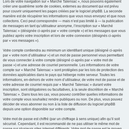
Lors de votre navigation sur « Marché Talensac », nous pouvons également
créer une quatrième sorte de cookies, externes au document qui est prévu
pour couvrir uniquement les pages créées par le logiciel phpBB. La seconde
manière est de récupérer les informations que vous nous envoyez et que nous
collectons. Ceci peut correspondre — mais n’est pas limité à — la publication
de messages en tant qu’utilisateur anonyme, l’inscription sur « Marché
Talensac » (désignée ci-après par « votre compte ») et les messages que vous
publiez après votre inscription et lors de votre connexion (désignés ci-après
par « vos messages »).
Votre compte contiendra au minimum un identifiant unique (désigné ci-après
par « votre nom d’utilisateur ») et un mot de passe personnel vous permettant
de vous connecter à votre compte (désigné ci-après par « votre mot de
passe ») et une adresse de courriel personnelle. Les informations de votre
compte sur « Marché Talensac » sont protégées par les lois de protection des
données applicables dans le pays qui héberge notre serveur. Toutes les
informations, en-dehors de votre nom d’utilisateur, de votre mot de passe et de
votre adresse de courriel requis par « Marché Talensac » durant votre
inscription, sont obligatoires ou facultatives, à la seule discrétion de « Marché
Talensac ». Dans tous les cas, vous pouvez contrôler quelles informations de
votre compte vous souhaitez rendre publiques ou non. De plus, vous pouvez
décider de vous abonner ou non à la liste de diffusion du logiciel phpBB
depuis une option disponible sur votre compte.
Votre mot de passe est chiffré (par un chiffrage à sens unique) afin qu’il soit
sécurisé. Cependant, il est recommandé de ne pas utiliser le même mot de
passe sur plusieurs sites internet différents. Votre mot de passe est le moyen