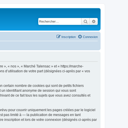
Rechercher
Recherche avancé
Inscription
Connexion
re », « nos », « Marché Talensac » et « https://marche-
ns d’utilisation de votre part (désignées ci-après par « vos
 certain nombre de cookies qui sont de petits fichiers
et un identifiant anonyme de session qui vous sont
ivant de ce fait tous les sujets que vous avez consultés et
révu pour couvrir uniquement les pages créées par le logiciel
t pas limité à — la publication de messages en tant
e inscription et lors de votre connexion (désignés ci-après par