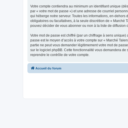
Votre compte contiendra au minimum un identifiant unique (dés
par « votre mot de passe ») et une adresse de courriel personn
qui héberge notre serveur. Toutes les informations, en-dehors d
obligatoires ou facultatives, à la seule discrétion de « March
pouvez décider de vous abonner ou non à la liste de diffusion 
Votre mot de passe est chiffré (par un chiffrage à sens unique) 
passe est le moyen d’accès à votre compte sur « Marché Talens
partie ne peut vous demander légitimement votre mot de passe. 
sur le logiciel phpBB. Cette fonctionnalité vous demandera de s
reprendre le contrôle de votre compte.
Accueil du forum