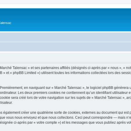
Talensac
Marché Talensac » et ses partenaires affiliés (désignés ci-après par « nous », « not
» et « phpBB Limited ») utilisent toutes les informations collectées lors des sessio
 Premièrement, en naviguant sur « Marché Talensac », le logiciel phpBB génèrera un
ordinateur. Les deux premiers cookies ne contiennent qu’un identifiant utilisateur 
okie sera créé lors de votre navigation sur les sujets de « Marché Talensac », arch
lisateur.
s également créer une quatrième sorte de cookies, externes au document qui est p
que vous nous envoyez et que nous collectons. Ceci peut correspondre — mais n’es
désignée ci-après par « votre compte ») et les messages que vous publiez après votr