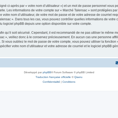
igné ci-après par « votre nom d’utilisateur ») et un mot de passe personnel vous p
elle. Les informations de votre compte sur « Marché Talensac » sont protégées par
e votre nom d’utilisateur, de votre mot de passe et de votre adresse de courriel req
é Talensac ». Dans tous les cas, vous pouvez contrôler quelles informations de votr
du logiciel phpBB depuis une option disponible sur votre compte.
afin qu’il soit sécurisé. Cependant, il est recommandé de ne pas utiliser le même mot
ac », veillez donc à le conservez précieusement. En aucun cas une personne affili
Si vous oubliez le mot de passe de votre compte, vous pouvez utiliser la fonction
pécifier votre nom d’utilisateur et votre adresse de courriel et le logiciel phpBB 
Développé par
phpBB
® Forum Software © phpBB Limited
Traduction française officielle
©
Qiaeru
Confidentialité
|
Conditions