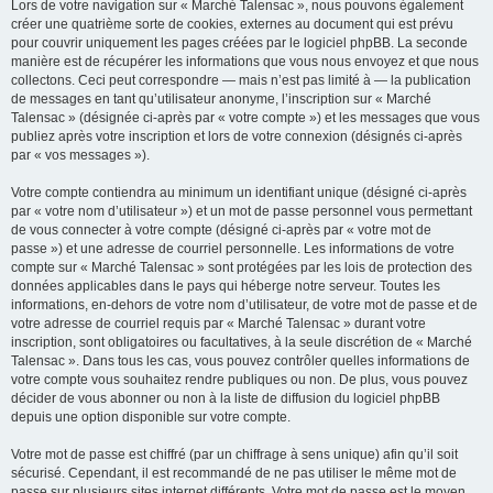
Lors de votre navigation sur « Marché Talensac », nous pouvons également
créer une quatrième sorte de cookies, externes au document qui est prévu
pour couvrir uniquement les pages créées par le logiciel phpBB. La seconde
manière est de récupérer les informations que vous nous envoyez et que nous
collectons. Ceci peut correspondre — mais n’est pas limité à — la publication
de messages en tant qu’utilisateur anonyme, l’inscription sur « Marché
Talensac » (désignée ci-après par « votre compte ») et les messages que vous
publiez après votre inscription et lors de votre connexion (désignés ci-après
par « vos messages »).
Votre compte contiendra au minimum un identifiant unique (désigné ci-après
par « votre nom d’utilisateur ») et un mot de passe personnel vous permettant
de vous connecter à votre compte (désigné ci-après par « votre mot de
passe ») et une adresse de courriel personnelle. Les informations de votre
compte sur « Marché Talensac » sont protégées par les lois de protection des
données applicables dans le pays qui héberge notre serveur. Toutes les
informations, en-dehors de votre nom d’utilisateur, de votre mot de passe et de
votre adresse de courriel requis par « Marché Talensac » durant votre
inscription, sont obligatoires ou facultatives, à la seule discrétion de « Marché
Talensac ». Dans tous les cas, vous pouvez contrôler quelles informations de
votre compte vous souhaitez rendre publiques ou non. De plus, vous pouvez
décider de vous abonner ou non à la liste de diffusion du logiciel phpBB
depuis une option disponible sur votre compte.
Votre mot de passe est chiffré (par un chiffrage à sens unique) afin qu’il soit
sécurisé. Cependant, il est recommandé de ne pas utiliser le même mot de
passe sur plusieurs sites internet différents. Votre mot de passe est le moyen