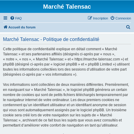
Marché Talensac
FAQ
Inscription
Connexion
R
Accueil du forum
e
Marché Talensac - Politique de confidentialité
c
h
Cette politique de confidentialité explique en détail comment « Marché
Talensac » et ses partenaires affiliés (désignés ci-après par « nous »,
e
« notre », « nos », « Marché Talensac » et « https://marche-talensac.com ») et
r
phpBB (désigné ci-après par « logiciel phpBB » et « phpBB Limited ») utilisent
toutes les informations collectées lors des sessions d’utilisation de votre part
c
(désignées ci-après par « vos informations »).
h
Vos informations sont collectées de deux manières différentes. Premièrement,
e
en naviguant sur « Marché Talensac », le logiciel phpBB génèrera un certain
r
nombre de cookies qui sont de petits fichiers téléchargés temporairement par
le navigateur internet de votre ordinateur. Les deux premiers cookies ne
contiennent qu’un identifiant utilisateur et un identifiant anonyme de session
qui vous sont automatiquement assignés par le logiciel phpBB. Un troisième
cookie sera créé lors de votre navigation sur les sujets de « Marché
Talensac », archivant de ce fait tous les sujets que vous avez consultés et
permettant d’améliorer votre confort de navigation en tant qu’utilisateur.