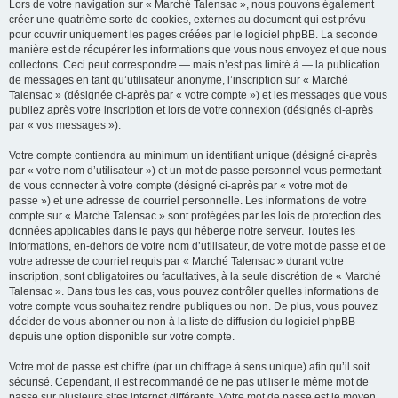
Lors de votre navigation sur « Marché Talensac », nous pouvons également
créer une quatrième sorte de cookies, externes au document qui est prévu
pour couvrir uniquement les pages créées par le logiciel phpBB. La seconde
manière est de récupérer les informations que vous nous envoyez et que nous
collectons. Ceci peut correspondre — mais n’est pas limité à — la publication
de messages en tant qu’utilisateur anonyme, l’inscription sur « Marché
Talensac » (désignée ci-après par « votre compte ») et les messages que vous
publiez après votre inscription et lors de votre connexion (désignés ci-après
par « vos messages »).
Votre compte contiendra au minimum un identifiant unique (désigné ci-après
par « votre nom d’utilisateur ») et un mot de passe personnel vous permettant
de vous connecter à votre compte (désigné ci-après par « votre mot de
passe ») et une adresse de courriel personnelle. Les informations de votre
compte sur « Marché Talensac » sont protégées par les lois de protection des
données applicables dans le pays qui héberge notre serveur. Toutes les
informations, en-dehors de votre nom d’utilisateur, de votre mot de passe et de
votre adresse de courriel requis par « Marché Talensac » durant votre
inscription, sont obligatoires ou facultatives, à la seule discrétion de « Marché
Talensac ». Dans tous les cas, vous pouvez contrôler quelles informations de
votre compte vous souhaitez rendre publiques ou non. De plus, vous pouvez
décider de vous abonner ou non à la liste de diffusion du logiciel phpBB
depuis une option disponible sur votre compte.
Votre mot de passe est chiffré (par un chiffrage à sens unique) afin qu’il soit
sécurisé. Cependant, il est recommandé de ne pas utiliser le même mot de
passe sur plusieurs sites internet différents. Votre mot de passe est le moyen