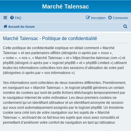
Marché Talensac
FAQ
Inscription
Connexion
R
Accueil du forum
e
Marché Talensac - Politique de confidentialité
c
h
Cette politique de confidentialité explique en détail comment « Marché
Talensac » et ses partenaires affiliés (désignés ci-après par « nous »,
e
« notre », « nos », « Marché Talensac » et « https://marche-talensac.com ») et
r
phpBB (désigné ci-après par « logiciel phpBB » et « phpBB Limited ») utilisent
toutes les informations collectées lors des sessions d’utilisation de votre part
c
(désignées ci-après par « vos informations »).
h
Vos informations sont collectées de deux manières différentes. Premièrement,
e
en naviguant sur « Marché Talensac », le logiciel phpBB génèrera un certain
r
nombre de cookies qui sont de petits fichiers téléchargés temporairement par
le navigateur internet de votre ordinateur. Les deux premiers cookies ne
contiennent qu’un identifiant utilisateur et un identifiant anonyme de session
qui vous sont automatiquement assignés par le logiciel phpBB. Un troisième
cookie sera créé lors de votre navigation sur les sujets de « Marché
Talensac », archivant de ce fait tous les sujets que vous avez consultés et
permettant d’améliorer votre confort de navigation en tant qu’utilisateur.