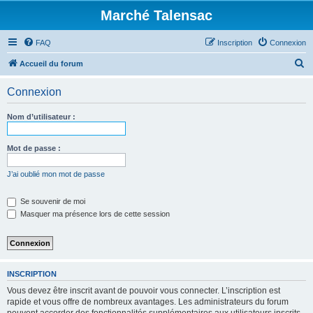
Marché Talensac
FAQ
Inscription
Connexion
R
Accueil du forum
e
Connexion
c
h
Nom d’utilisateur :
e
r
Mot de passe :
c
J’ai oublié mon mot de passe
h
e
Se souvenir de moi
Masquer ma présence lors de cette session
r
INSCRIPTION
Vous devez être inscrit avant de pouvoir vous connecter. L’inscription est
rapide et vous offre de nombreux avantages. Les administrateurs du forum
peuvent accorder des fonctionnalités supplémentaires aux utilisateurs inscrits.