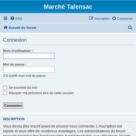
Marché Talensac
FAQ
Inscription
Connexion
R
Accueil du forum
e
Connexion
c
h
Nom d’utilisateur :
e
r
Mot de passe :
c
J’ai oublié mon mot de passe
h
e
Se souvenir de moi
Masquer ma présence lors de cette session
r
INSCRIPTION
Vous devez être inscrit avant de pouvoir vous connecter. L’inscription est
rapide et vous offre de nombreux avantages. Les administrateurs du forum
peuvent accorder des fonctionnalités supplémentaires aux utilisateurs inscrits.