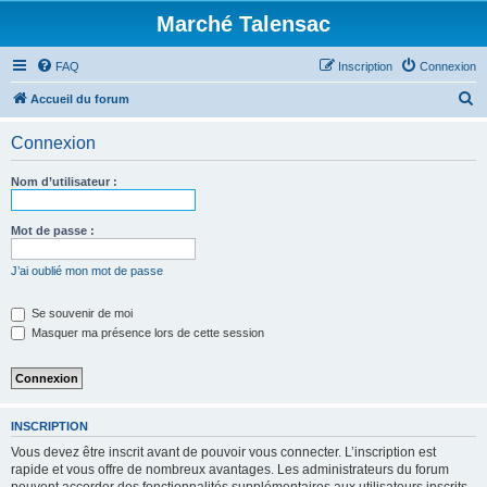
Marché Talensac
FAQ
Inscription
Connexion
R
Accueil du forum
e
Connexion
c
h
Nom d’utilisateur :
e
r
Mot de passe :
c
J’ai oublié mon mot de passe
h
e
Se souvenir de moi
Masquer ma présence lors de cette session
r
INSCRIPTION
Vous devez être inscrit avant de pouvoir vous connecter. L’inscription est
rapide et vous offre de nombreux avantages. Les administrateurs du forum
peuvent accorder des fonctionnalités supplémentaires aux utilisateurs inscrits.