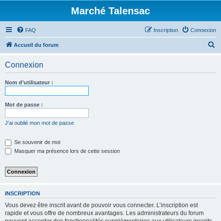
Marché Talensac
FAQ
Inscription
Connexion
R
Accueil du forum
e
Connexion
c
h
Nom d’utilisateur :
e
r
Mot de passe :
c
J’ai oublié mon mot de passe
h
e
Se souvenir de moi
Masquer ma présence lors de cette session
r
INSCRIPTION
Vous devez être inscrit avant de pouvoir vous connecter. L’inscription est
rapide et vous offre de nombreux avantages. Les administrateurs du forum
peuvent accorder des fonctionnalités supplémentaires aux utilisateurs inscrits.