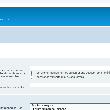
Talensac
evant un mot qui doit
Rechercher tous les termes ou utiliser une question comme él
les discontinues « | »
me métacaractère
Rechercher n’importe quel de ces termes
us souhaitez effectuer
 une recherche. Les