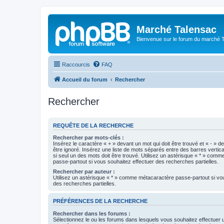
Marché Talensac
Bienvenue sur le forum du marché 
Raccourcis
FAQ
Accueil du forum
Rechercher
Rechercher
REQUÊTE DE LA RECHERCHE
Rechercher par mots-clés :
Insérez le caractère « + » devant un mot qui doit être trouvé et « - » d
être ignoré. Insérez une liste de mots séparés entre des barres vertica
si seul un des mots doit être trouvé. Utilisez un astérisque « * » com
passe-partout si vous souhaitez effectuer des recherches partielles.
Rechercher par auteur :
Utilisez un astérisque « * » comme métacaractère passe-partout si vo
des recherches partielles.
PRÉFÉRENCES DE LA RECHERCHE
Rechercher dans les forums :
Sélectionnez le ou les forums dans lesquels vous souhaitez effectuer