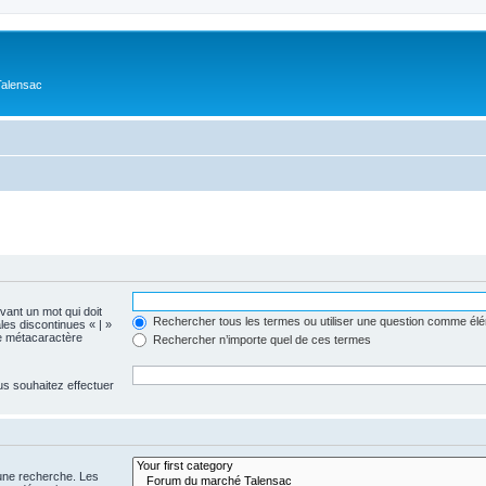
Talensac
evant un mot qui doit
Rechercher tous les termes ou utiliser une question comme él
les discontinues « | »
me métacaractère
Rechercher n’importe quel de ces termes
us souhaitez effectuer
 une recherche. Les