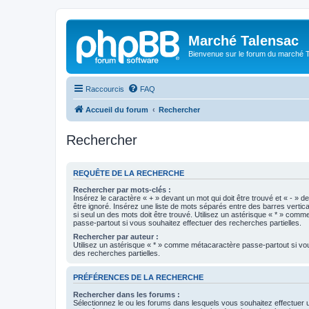
Marché Talensac
Bienvenue sur le forum du marché 
Raccourcis
FAQ
Accueil du forum
Rechercher
Rechercher
REQUÊTE DE LA RECHERCHE
Rechercher par mots-clés :
Insérez le caractère « + » devant un mot qui doit être trouvé et « - » d
être ignoré. Insérez une liste de mots séparés entre des barres vertica
si seul un des mots doit être trouvé. Utilisez un astérisque « * » com
passe-partout si vous souhaitez effectuer des recherches partielles.
Rechercher par auteur :
Utilisez un astérisque « * » comme métacaractère passe-partout si vo
des recherches partielles.
PRÉFÉRENCES DE LA RECHERCHE
Rechercher dans les forums :
Sélectionnez le ou les forums dans lesquels vous souhaitez effectuer