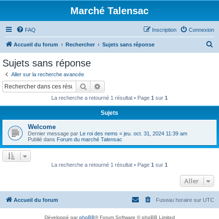
Marché Talensac
FAQ
Inscription
Connexion
R
Accueil du forum
Rechercher
Sujets sans réponse
e
Sujets sans réponse
c
Aller sur la recherche avancée
h
Rechercher
Recherche avancée
e
La recherche a retourné 1 résultat • Page
1
sur
1
r
Sujets
c
Welcome
h
Dernier message par
Le roi des nems
«
jeu. oct. 31, 2024 11:39 am
e
Publié dans
Forum du marché Talensac
r
La recherche a retourné 1 résultat • Page
1
sur
1
Aller
Accueil du forum
Fuseau horaire sur
UTC
Développé par
phpBB
® Forum Software © phpBB Limited