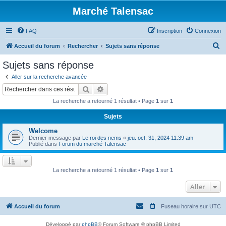
Marché Talensac
FAQ
Inscription
Connexion
R
Accueil du forum
Rechercher
Sujets sans réponse
e
Sujets sans réponse
c
Aller sur la recherche avancée
h
Rechercher
Recherche avancée
e
La recherche a retourné 1 résultat • Page
1
sur
1
r
Sujets
c
Welcome
h
Dernier message par
Le roi des nems
«
jeu. oct. 31, 2024 11:39 am
e
Publié dans
Forum du marché Talensac
r
La recherche a retourné 1 résultat • Page
1
sur
1
Aller
Accueil du forum
Fuseau horaire sur
UTC
Développé par
phpBB
® Forum Software © phpBB Limited