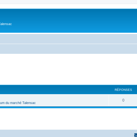
Talensac
RÉPONSES
0
um du marché Talensac