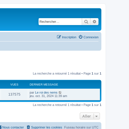
Rechercher
Recherche avancé
Inscription
Connexion
La recherche a retourné 1 résultat • Page
1
sur
1
VUES
DERNIER MESSAGE
par
Le roi des nems
137575
jeu. oct. 31, 2024 11:39 am
La recherche a retourné 1 résultat • Page
1
sur
1
Aller
Nous contacter
Supprimer les cookies
Fuseau horaire sur
UTC