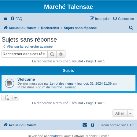
Marché Talensac
FAQ
Inscription
Connexion
R
Accueil du forum
Rechercher
Sujets sans réponse
e
Sujets sans réponse
c
Aller sur la recherche avancée
h
Rechercher
Recherche avancée
e
La recherche a retourné 1 résultat • Page
1
sur
1
r
Sujets
c
Welcome
h
Dernier message par
Le roi des nems
«
jeu. oct. 31, 2024 11:39 am
e
Publié dans
Forum du marché Talensac
r
La recherche a retourné 1 résultat • Page
1
sur
1
Aller
Accueil du forum
Fuseau horaire sur
UTC
Développé par
phpBB
® Forum Software © phpBB Limited