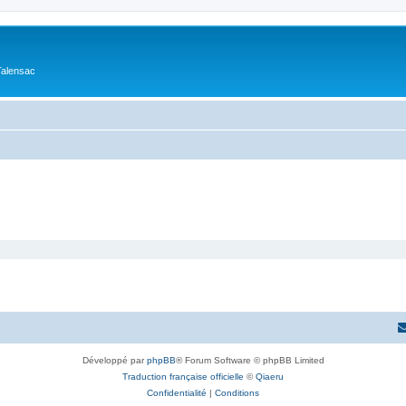
Talensac
Développé par
phpBB
® Forum Software © phpBB Limited
Traduction française officielle
©
Qiaeru
Confidentialité
|
Conditions