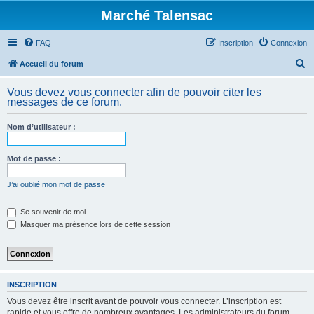
Marché Talensac
FAQ
Inscription
Connexion
R
Accueil du forum
e
Vous devez vous connecter afin de pouvoir citer les
c
messages de ce forum.
h
Nom d’utilisateur :
e
r
Mot de passe :
c
h
J’ai oublié mon mot de passe
e
Se souvenir de moi
r
Masquer ma présence lors de cette session
INSCRIPTION
Vous devez être inscrit avant de pouvoir vous connecter. L’inscription est
rapide et vous offre de nombreux avantages. Les administrateurs du forum