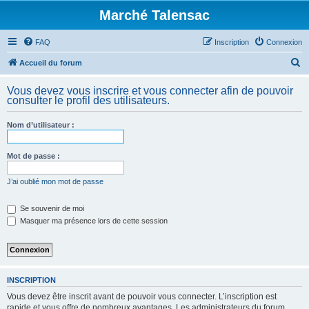
Marché Talensac
FAQ
Inscription
Connexion
R
Accueil du forum
e
Vous devez vous inscrire et vous connecter afin de pouvoir
c
consulter le profil des utilisateurs.
h
Nom d’utilisateur :
e
r
Mot de passe :
c
h
J’ai oublié mon mot de passe
e
Se souvenir de moi
r
Masquer ma présence lors de cette session
INSCRIPTION
Vous devez être inscrit avant de pouvoir vous connecter. L’inscription est
rapide et vous offre de nombreux avantages. Les administrateurs du forum