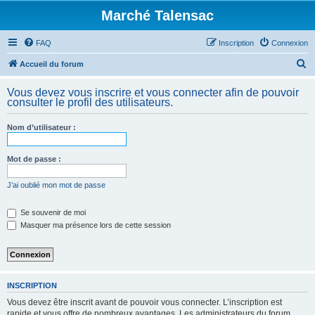
Marché Talensac
FAQ
Inscription
Connexion
R
Accueil du forum
e
Vous devez vous inscrire et vous connecter afin de pouvoir
c
consulter le profil des utilisateurs.
h
Nom d’utilisateur :
e
r
Mot de passe :
c
h
J’ai oublié mon mot de passe
e
Se souvenir de moi
r
Masquer ma présence lors de cette session
INSCRIPTION
Vous devez être inscrit avant de pouvoir vous connecter. L’inscription est
rapide et vous offre de nombreux avantages. Les administrateurs du forum