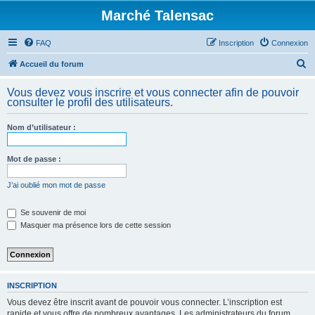
Marché Talensac
FAQ
Inscription
Connexion
R
Accueil du forum
e
Vous devez vous inscrire et vous connecter afin de pouvoir
c
consulter le profil des utilisateurs.
h
Nom d’utilisateur :
e
r
Mot de passe :
c
h
J’ai oublié mon mot de passe
e
Se souvenir de moi
r
Masquer ma présence lors de cette session
INSCRIPTION
Vous devez être inscrit avant de pouvoir vous connecter. L’inscription est
rapide et vous offre de nombreux avantages. Les administrateurs du forum