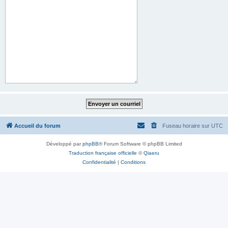
Accueil du forum
Fuseau horaire sur
UTC
Développé par
phpBB
® Forum Software © phpBB Limited
Traduction française officielle
©
Qiaeru
Confidentialité
|
Conditions