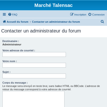
Marché Talensac
FAQ
Inscription
Connexion
R
Accueil du forum
Contacter un administrateur du forum
e
Contacter un administrateur du forum
c
h
Destinataire :
Administrateur
e
r
Votre adresse de courriel :
c
Votre nom :
h
e
Sujet :
r
Corps du message :
Le message sera envoyé en texte brut, sans balise HTML ou BBCode. L’adresse de
retour du message correspond à votre adresse de courriel.