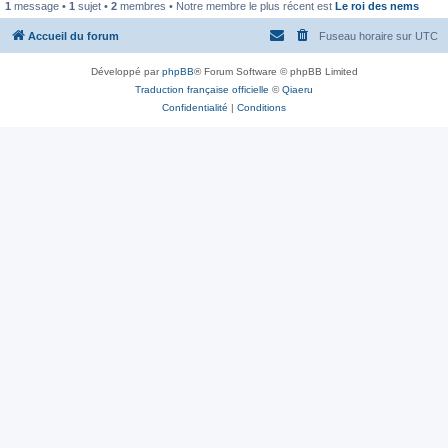
1
message •
1
sujet •
2
membres • Notre membre le plus récent est
Le roi des nems
Accueil du forum
Fuseau horaire sur
UTC
Développé par
phpBB
® Forum Software © phpBB Limited
Traduction française officielle
©
Qiaeru
Confidentialité
|
Conditions