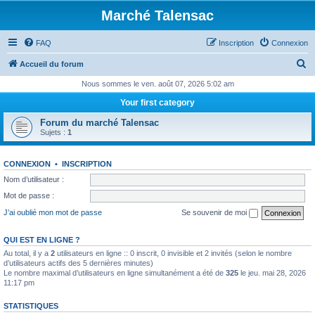
Marché Talensac
FAQ
Inscription
Connexion
R
Accueil du forum
e
Nous sommes le ven. août 07, 2026 5:02 am
c
Your first category
h
Forum du marché Talensac
e
Sujets :
1
r
CONNEXION
•
INSCRIPTION
c
Nom d’utilisateur :
h
Mot de passe :
e
J’ai oublié mon mot de passe
Se souvenir de moi
r
QUI EST EN LIGNE ?
Au total, il y a
2
utilisateurs en ligne :: 0 inscrit, 0 invisible et 2 invités (selon le nombre
d’utilisateurs actifs des 5 dernières minutes)
Le nombre maximal d’utilisateurs en ligne simultanément a été de
325
le jeu. mai 28, 2026
11:17 pm
STATISTIQUES