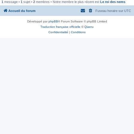
1
message •
1
sujet •
2
membres • Notre membre le plus récent est
Le roi des nems
Accueil du forum
Fuseau horaire sur
UTC
Développé par
phpBB
® Forum Software © phpBB Limited
Traduction française officielle
©
Qiaeru
Confidentialité
|
Conditions