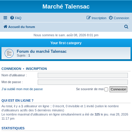
Marché Talensac
FAQ
Inscription
Connexion
R
Accueil du forum
e
Nous sommes le sam. août 08, 2026 8:01 pm
c
Your first category
h
Forum du marché Talensac
e
Sujets :
1
r
CONNEXION
•
INSCRIPTION
c
Nom d’utilisateur :
h
Mot de passe :
e
J’ai oublié mon mot de passe
Se souvenir de moi
r
QUI EST EN LIGNE ?
Au total, il y a
1
utilisateur en ligne :: 0 inscrit, 0 invisible et 1 invité (selon le nombre
d’utilisateurs actifs des 5 dernières minutes)
Le nombre maximal d’utilisateurs en ligne simultanément a été de
325
le jeu. mai 28, 2026
11:17 pm
STATISTIQUES